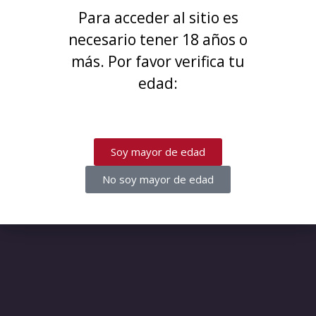
¡Disculpa este desastre! Estamos
Para acceder al sitio es
trabajando en algo increíble,
necesario tener 18 años o
¡vuelve pronto!
más. Por favor verifica tu
edad:
Soy mayor de edad
No soy mayor de edad