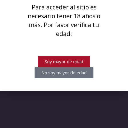
¡Disculpa este desastre! Estamos
Para acceder al sitio es
trabajando en algo increíble,
necesario tener 18 años o
¡vuelve pronto!
más. Por favor verifica tu
edad:
Soy mayor de edad
No soy mayor de edad