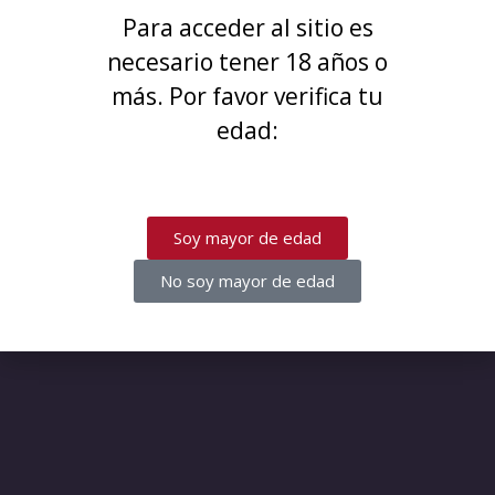
¡Disculpa este desastre! Estamos
Para acceder al sitio es
trabajando en algo increíble,
necesario tener 18 años o
¡vuelve pronto!
más. Por favor verifica tu
edad:
Soy mayor de edad
No soy mayor de edad