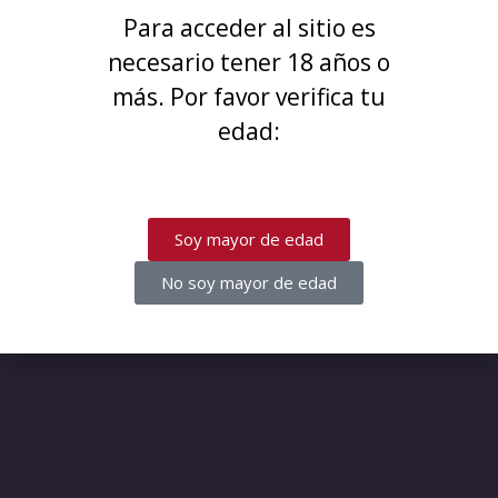
¡Disculpa este desastre! Estamos
Para acceder al sitio es
trabajando en algo increíble,
necesario tener 18 años o
¡vuelve pronto!
más. Por favor verifica tu
edad:
Soy mayor de edad
No soy mayor de edad