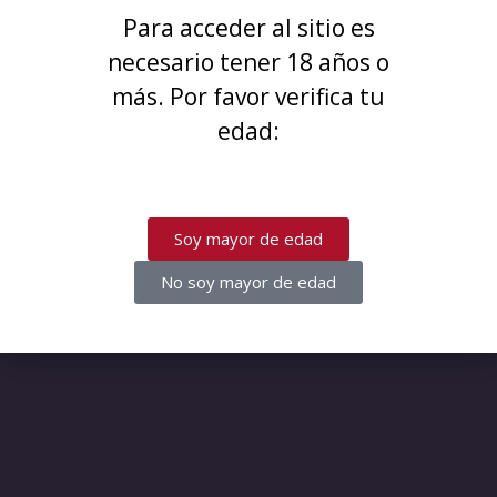
¡Disculpa este desastre! Estamos
Para acceder al sitio es
trabajando en algo increíble,
necesario tener 18 años o
¡vuelve pronto!
más. Por favor verifica tu
edad:
Soy mayor de edad
No soy mayor de edad