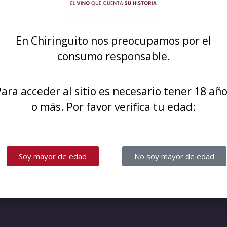
stre! Estamos trabajand
En Chiringuito nos preocupamos por el
consumo responsable.
¡vuelve pronto!
ara acceder al sitio es necesario tener 18 añ
o más. Por favor verifica tu edad:
Soy mayor de edad
No soy mayor de edad