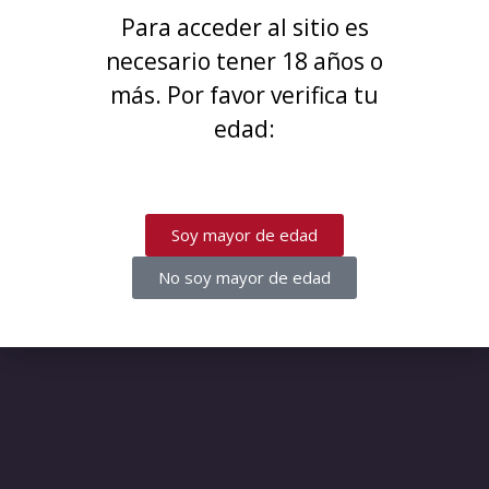
¡Disculpa este desastre! Estamos
Para acceder al sitio es
trabajando en algo increíble,
necesario tener 18 años o
¡vuelve pronto!
más. Por favor verifica tu
edad:
Soy mayor de edad
No soy mayor de edad